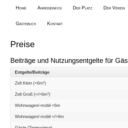
Home
Anreiseinfos
Der Platz
Der Verein
Gästebuch
Kontakt
Preise
Beiträge und Nutzungsentgelte für Gä
Entgelte/Beiträge
Zelt Klein (<6m²)
Zelt Groß (=/>6m²)
Wohnwagen/-mobil <6m
Wohnwagen/-mobil =/>6m
Gäste (Tageswiese)